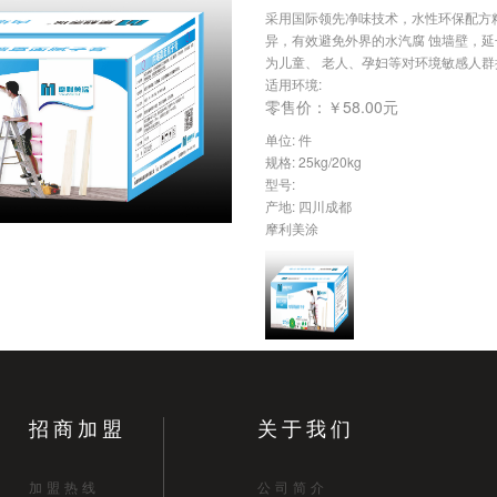
采用国际领先净味技术，水性环保配方
异，有效避免外界的水汽腐 蚀墙壁，
为儿童、 老人、孕妇等对环境敏感人
适用环境:
零售价：￥58.00元
单位: 件
规格: 25kg/20kg
型号:
产地: 四川成都
摩利美涂
招商加盟
关于我们
加盟热线
公司简介